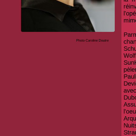
réin
l'op
mime
Par
chan
Photo Caroline Doutre
Schu
Wolf
Sun
pèle
Paul
Devi
avec
Dubo
Assu
l'oe
Arqu
Nuit
Str