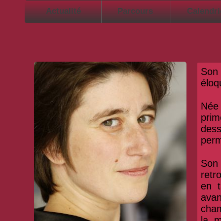
Actualité
Parcours
Calendr
Son 
éloq
Née 
prim
dess
per
Son 
retr
en 
avan
cham
la m