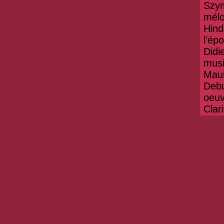
Szy
mél
Hind
l'ép
Didi
mus
Maui
Debu
oeuv
Clar
La 
l'in
Meun
pian
Sand
Chri
sona
Coll