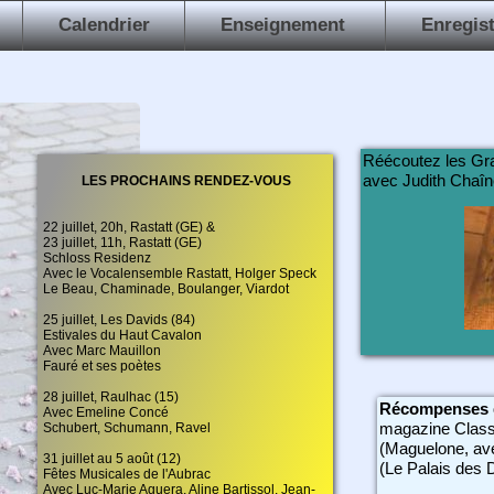
rs
Calendrier
Enseignement
Enregis
Réécoutez les Gr
avec Judith Chaîne
LES PROCHAINS RENDEZ-VOUS
22 juillet, 20h, Rastatt (GE) &
23 juillet, 11h, Rastatt (GE)
Schloss Residenz
Avec le Vocalensemble Rastatt, Holger Speck
Le Beau, Chaminade, Boulanger, Viardot
25 juillet, Les Davids (84)
Estivales du Haut Cavalon
Avec Marc Mauillon
Fauré et ses poètes
28 juillet, Raulhac (15)
Récompenses d
Avec Emeline Concé
magazine Clas
Schubert, Schumann, Ravel
(Maguelone, ave
31 juillet au 5 août (12)
(Le Palais des 
Fêtes Musicales de l'Aubrac
Avec Luc-Marie Aguera, Aline Bartissol, Jean-