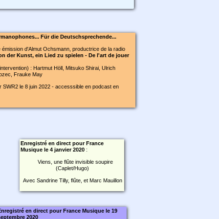
rmanophones... Für die Deutschsprechende...
 émission d'Almut Ochsmann, productrice de la radio
on der Kunst, ein Lied zu spielen - De l'art de jouer
intervention) : Hartmut Höll, Mitsuko Shirai, Ulrich
Bozec, Frauke May
r SWR2 le 8 juin 2022 - accesssible en podcast en
Enregistré en direct pour France
Musique le 4 janvier 2020
:
Viens, une flûte invisible soupire
(Caplet/Hugo)
Avec Sandrine Tilly, flûte, et Marc Mauillon
Enregistré en direct pour France Musique le 19
septembre 2020