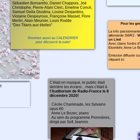
Sébastien Borsarello, Daniel Chappuis, Joë
Christophe, Pierre-Alain Clerc, Emeline Concé,
Samuel Della Giustina, Louise Desjardins,
Violaine Despeyroux, Françoise Masset, Flore
Merlin, Alain Meunier, Louis Rodde
Pour les ge
"Des Titans aux étoiles"
La très passionnante
allemande SWR2 :
V
Revenez aussi au CALENDRIER
un Lied
pour découvrir la suite!
Avec (dans l'ordre d'
Eisenlohr, Anne Le 
Emission diffusée su
cliquant ici
C'était en masque, le public était
e
derrière les écrans... mais c'était à
l'Auditorium de Radio-France le 8
décembre 2020!
Cécile Chaminade, les Sylvains
opus 60
Anne Le Bozec, piano
Au sein du programme Pionnières,
dirigé par Sofi Jeannin