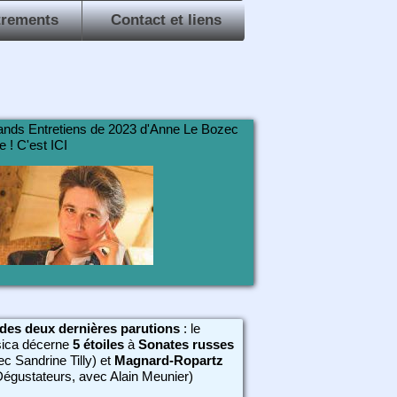
trements
Contact et liens
ands Entretiens de 2023 d'Anne Le Bozec
 ! C'est ICI
es deux dernières parutions
: le
sica décerne
5 étoiles
à
Sonates russes
c Sandrine Tilly) et
Magnard-Ropartz
Dégustateurs, avec Alain Meunier)